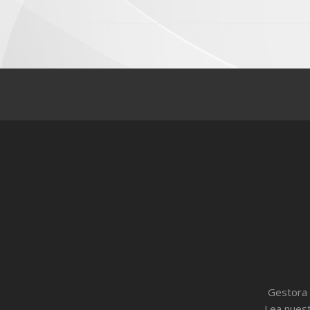
Gestora 
Lea nuest