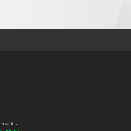
servados.
rivacidad/